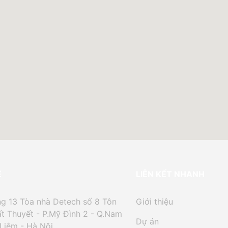
Ệ
LIÊN KẾT NHANH
g 13 Tòa nhà Detech số 8 Tôn
Giới thiệu
t Thuyết - P.Mỹ Đình 2 - Q.Nam
Dự án
Liêm - Hà Nội