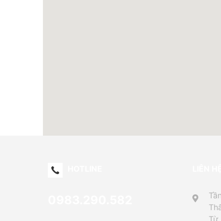
HOTLINE
LIÊN H
Tần
0983.290.582
Thấ
Từ 